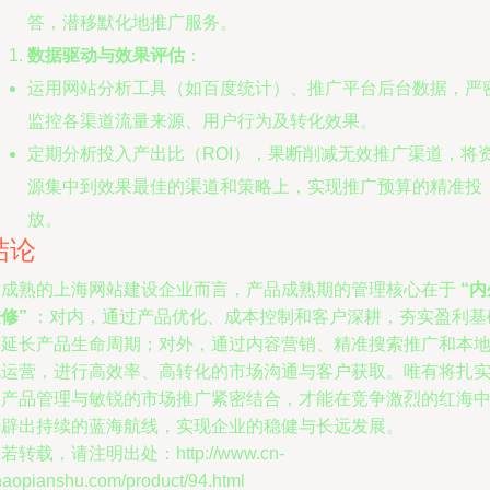
答，潜移默化地推广服务。
数据驱动与效果评估
：
运用网站分析工具（如百度统计）、推广平台后台数据，严
监控各渠道流量来源、用户行为及转化效果。
定期分析投入产出比（ROI），果断削减无效推广渠道，将
源集中到效果最佳的渠道和策略上，实现推广预算的精准投
放。
结论
对成熟的上海网站建设企业而言，产品成熟期的管理核心在于
“内
修”
：对内，通过产品优化、成本控制和客户深耕，夯实盈利基
并延长产品生命周期；对外，通过内容营销、精准搜索推广和本
化运营，进行高效率、高转化的市场沟通与客户获取。唯有将扎
的产品管理与敏锐的市场推广紧密结合，才能在竞争激烈的红海
开辟出持续的蓝海航线，实现企业的稳健与长远发展。
若转载，请注明出处：http://www.cn-
haopianshu.com/product/94.html