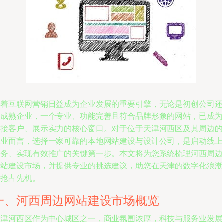
随着互联网营销日益成为企业发展的重要引擎，无论是初创公司
是成熟企业，一个专业、功能完善且符合品牌形象的网站，已成
连接客户、展示实力的核心窗口。对于位于天津河西区及其周边
企业而言，选择一家可靠的本地网站建设与设计公司，是启动线
业务、实现有效推广的关键第一步。本文将为您系统梳理河西周
网站建设市场，并提供专业的挑选建议，助您在天津的数字化浪
中抢占先机。
一、河西周边网站建设市场概览
天津河西区作为中心城区之一，商业氛围浓厚，科技与服务业发